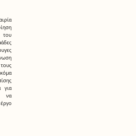
ρία
ίηση
 του
μάδες
φυγες
νωση
τους
ακόμα
ίσης
α για
ό να
 έργο