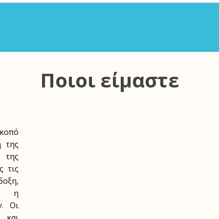
Ποιοι είμαστε
σκοπό
η της
 της
ς τις
οξη,
αι η
. Οι
 και