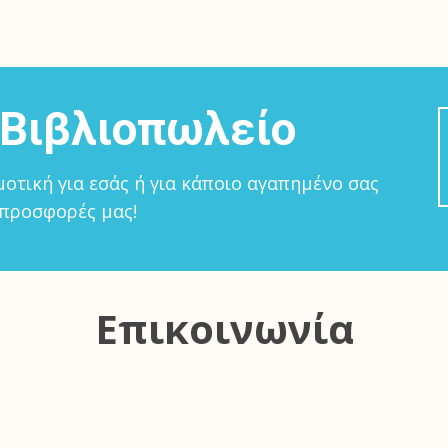
 Βιβλιοπωλείο
οτική για εσάς ή για κάποιο αγαπημένο σας
 προσφορές μας!
Επικοινωνία