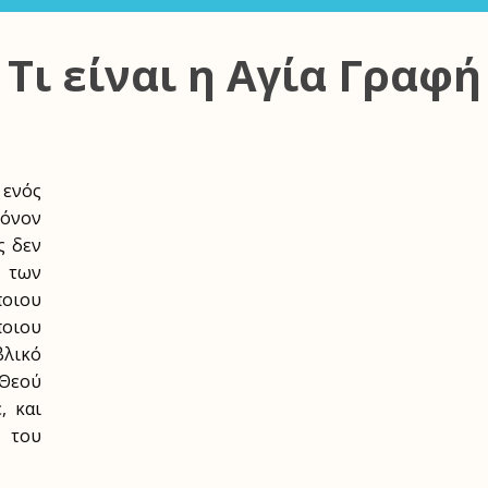
Τι είναι η Αγία Γραφή
ενός
μόνον
ς δεν
 των
οιου
ποιου
βλικό
 Θεού
, και
ή του