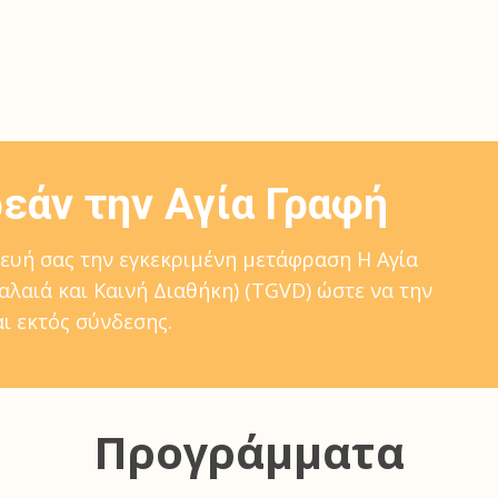
άν την Αγία Γραφή
κευή σας την εγκεκριμένη μετάφραση Η Αγία
λαιά και Καινή Διαθήκη) (TGVD) ώστε να την
αι εκτός σύνδεσης.
Προγράμματα