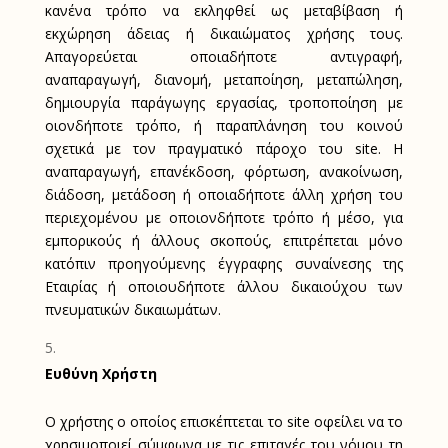
κανένα τρόπο να εκληφθεί ως μεταβίβαση ή
εκχώρηση άδειας ή δικαιώματος χρήσης τους.
Απαγορεύεται οποιαδήποτε αντιγραφή,
αναπαραγωγή, διανομή, μεταποίηση, μεταπώληση,
δημιουργία παράγωγης εργασίας, τροποποίηση με
οιονδήποτε τρόπο, ή παραπλάνηση του κοινού
σχετικά με τον πραγματικό πάροχο του
site
. Η
αναπαραγωγή, επανέκδοση, φόρτωση, ανακοίνωση,
διάδοση, μετάδοση ή οποιαδήποτε άλλη χρήση του
περιεχομένου με οποιονδήποτε τρόπο ή μέσο, για
εμπορικούς ή άλλους σκοπούς, επιτρέπεται μόνο
κατόπιν προηγούμενης έγγραφης συναίνεσης της
Εταιρίας ή οποιουδήποτε άλλου δικαιούχου των
πνευματικών δικαιωμάτων.
Ευθύνη Χρήστη
Ο χρήστης ο οποίος επισκέπτεται το
site
οφείλει να το
χρησιμοποιεί σύμφωνα με τις επιταγές του νόμου τη