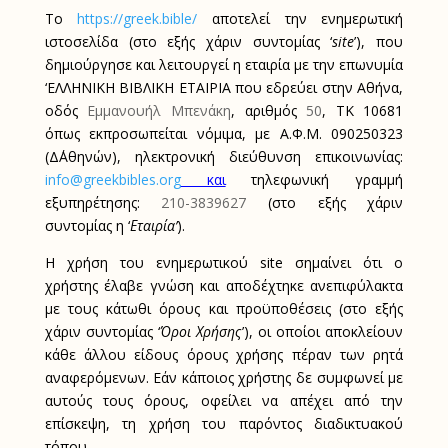
Το
https://greek.bible/
αποτελεί την ενημερωτική
ιστοσελίδα (στο εξής χάριν συντομίας ‘
site
’), που
δημιούργησε και λειτουργεί η εταιρία με την επωνυμία
‘ΕΛΛΗΝΙΚΗ ΒΙΒΛΙΚΗ ΕΤΑΙΡΙΑ που εδρεύει στην Αθήνα,
οδός
Εμμανουήλ Μπενάκη
, αριθμός
50
, ΤΚ 10681
όπως εκπροσωπείται νόμιμα, με Α.Φ.Μ. 090250323
(Δ΄Αθηνών), ηλεκτρονική διεύθυνση επικοινωνίας:
info
@
greekbibles
.
org
και
τηλεφωνική γραμμή
εξυπηρέτησης:
210-3839627
(στο εξής χάριν
συντομίας η ‘
Εταιρία’
).
Η χρήση του ενημερωτικού
site
σημαίνει ότι ο
χρήστης έλαβε γνώση και αποδέχτηκε ανεπιφύλακτα
με τους κάτωθι όρους και προϋποθέσεις (στο εξής
χάριν συντομίας ‘
Όροι Χρήσης
’), οι οποίοι αποκλείουν
κάθε άλλου είδους όρους χρήσης πέραν των ρητά
αναφερόμενων. Εάν κάποιος χρήστης δε συμφωνεί με
αυτούς τους όρους, οφείλει να απέχει από την
επίσκεψη, τη χρήση του παρόντος διαδικτυακού
τόπου