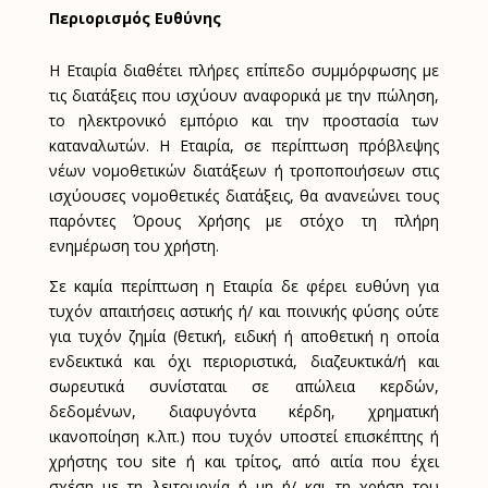
Περιορισμός Ευθύνης
Η Εταιρία διαθέτει πλήρες επίπεδο συμμόρφωσης με
τις διατάξεις που ισχύουν αναφορικά με την πώληση,
το ηλεκτρονικό εμπόριο και την προστασία των
καταναλωτών. Η Εταιρία, σε περίπτωση πρόβλεψης
νέων νομοθετικών διατάξεων ή τροποποιήσεων στις
ισχύουσες νομοθετικές διατάξεις, θα ανανεώνει τους
παρόντες Όρους Χρήσης με στόχο τη πλήρη
ενημέρωση του χρήστη.
Σε καμία περίπτωση η Εταιρία δε φέρει ευθύνη για
τυχόν απαιτήσεις αστικής ή/ και ποινικής φύσης ούτε
για τυχόν ζημία (θετική, ειδική ή αποθετική η οποία
ενδεικτικά και όχι περιοριστικά, διαζευκτικά/ή και
σωρευτικά συνίσταται σε απώλεια κερδών,
δεδομένων, διαφυγόντα κέρδη, χρηματική
ικανοποίηση κ.λπ.) που τυχόν υποστεί επισκέπτης ή
χρήστης του
site
ή και τρίτος, από αιτία που έχει
σχέση με τη λειτουργία ή μη ή/ και τη χρήση του