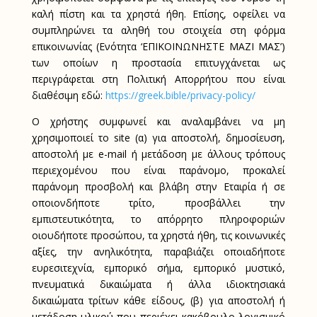
καλή πίστη και τα χρηστά ήθη. Επίσης, οφείλει να
συμπληρώνει τα αληθή του στοιχεία στη φόρμα
επικοινωνίας (Ενότητα ‘ΕΠΙΚΟΙΝΩΝΗΣΤΕ ΜΑΖΙ ΜΑΣ’)
των οποίων η προστασία επιτυγχάνεται ως
περιγράφεται στη Πολιτική Απορρήτου που είναι
διαθέσιμη εδώ:
https://greek.bible/privacy-policy/
Ο χρήστης συμφωνεί και αναλαμβάνει να μη
χρησιμοποιεί το
site
(α) για αποστολή, δημοσίευση,
αποστολή με e-mail ή μετάδοση με άλλους τρόπους
περιεχομένου που είναι παράνομο, προκαλεί
παράνομη προσβολή και βλάβη στην Εταιρία ή σε
οποιονδήποτε τρίτο, προσβάλλει την
εμπιστευτικότητα, το απόρρητο πληροφοριών
οιουδήποτε προσώπου, τα χρηστά ήθη, τις κοινωνικές
αξίες, την ανηλικότητα, παραβιάζει οποιαδήποτε
ευρεσιτεχνία, εμπορικό σήμα, εμπορικό μυστικό,
πνευματικά δικαιώματα ή άλλα ιδιοκτησιακά
δικαιώματα τρίτων κάθε είδους, (β) για αποστολή ή
μετάδοση υλικού που περιέχει κακόβουλο λογισμικό